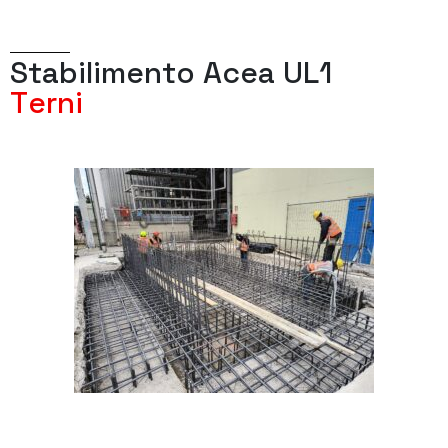
S
t
a
b
i
l
i
m
e
n
t
o
A
c
e
a
U
L
1
T
e
r
n
i