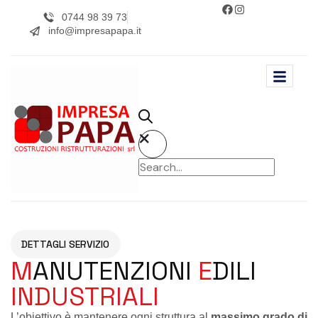
0744 98 39 73
info@impresapapa.it
DETTAGLI SERVIZIO
M
ANUTENZIONI
E
DILI
INDUSTRIALI
L’obiettivo è mantenere ogni struttura al
massimo grado di