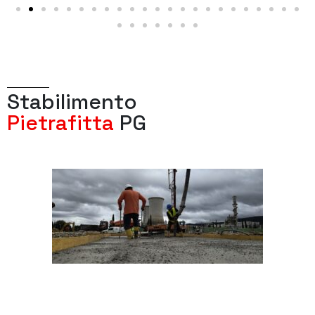
S
t
a
b
i
l
i
m
e
n
t
o
P
i
e
t
r
a
f
i
t
t
a
P
G