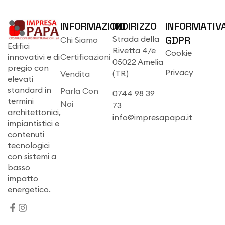
INFORMAZIONI
INDIRIZZO
INFORMATIV
Strada della
GDPR
Chi Siamo
Edifici
Rivetta 4/e
Cookie
innovativi e di
Certificazioni
05022 Amelia
pregio con
Privacy
(TR)
Vendita
elevati
standard in
Parla Con
0744 98 39
termini
Noi
73
architettonici,
info@impresapapa.it
impiantistici e
contenuti
tecnologici
con sistemi a
basso
impatto
energetico.