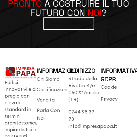
PRONTO
A COSTRUIRE IL TUO
FUTURO CON
NOI
?
APPUNTAMENTO?
INFORMAZIONI
INDIRIZZO
INFORMATIV
Strada della
GDPR
Chi Siamo
Edifici
Rivetta 4/e
Cookie
innovativi e di
Certificazioni
05022 Amelia
pregio con
Privacy
(TR)
Vendita
elevati
standard in
Parla Con
0744 98 39
termini
Noi
73
architettonici,
info@impresapapa.it
impiantistici e
contenuti